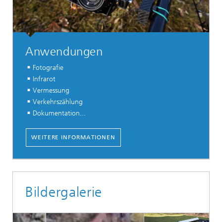
Anwendungen
Fotografie
Infrarot
Vermessung
Verkehrszählung
Dokumentation...
...
WEITERE INFORMATIONEN
Bildergalerie